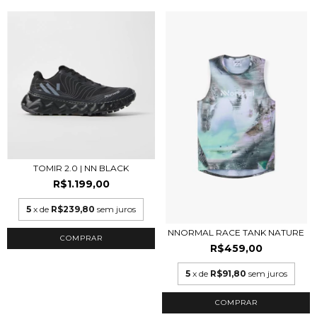
TOMIR 2.0 | NN BLACK
R$1.199,00
5
x de
R$239,80
sem juros
NNORMAL RACE TANK NATURE
COMPRAR
R$459,00
5
x de
R$91,80
sem juros
COMPRAR